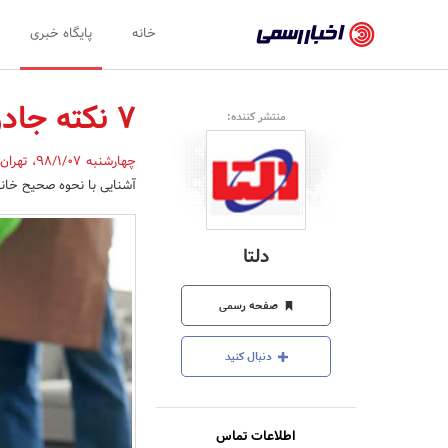
اخبار
خانه
پایگاه خبری
رسمی
-
7 نکته جادویی برای تمیز کردن آشپزخانه
منتشر کننده:
اخبار
چهارشنبه 98/1/07
،
تهران
تایید
آشنایی با نحوه صحیح خانه
شده
شرکت‌ها،
دلتا
سازمان‌ها
و
صفحه رسمی
روابط
دنبال کنید
عمومی‌ها
اطلاعات تماس