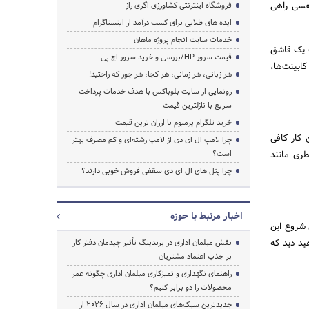
وستی یا تنفسی راهی
فروشگاه اینترنتی کشاورزی اگری راز
ایده های طلایی برای کسب درآمد از اینستاگرام
خدمات سایت انجام پروژه ماهان
ب یک قاشق
قیمت سرور HP/بررسی و خرید سرور اچ پی
تهیه و به راحتی کابینت‌ها،
هر زبانی، هر زمانی، هر کجا، هر جور که راحتید!
رونمایی از سایت بلوباکس با هدف خدمات پرداخت
سریع با نازلترین قیمت
خرید تلگرام پرمیوم با ارزان ترین قیمت
ست. برای انجام این کار کافی
چرا لامپ ال ای دی از لامپ رشته‌ای و کم مصرف بهتر
ان و مواد معطری مانند
است؟
چرا پنل های ال ای دی سقفی فروش خوبی دارند؟
اخبار مرتبط با حوزه
 شروع این
 کرد. با ساماندهی این وسیله‎های ریز خواهید دید که
نقش مبلمان اداری در برندینگ تأثیر چیدمان دفتر کار
بر جذب اعتماد مشتریان
راهنمای نگهداری و تمیزکاری مبلمان اداری چگونه عمر
محصولات را دو برابر کنیم؟
جدیدترین سبک‌های مبلمان اداری در سال ۲۰۲۶ از