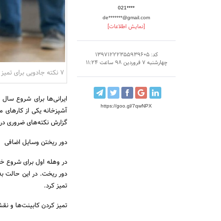
021****
de*******@gmail.com
[نمایش اطلاعات]
کد: 13971222355939605
چهارشنبه 7 فروردین 98 ساعت 11:24
7 نکته جادویی برای تمیز کردن آشپزخانه
https://goo.gl/7qwNPX
گزارش نکته‌های ضروری در ای
دور ریختن وسایل اضافی
تمیز کرد.
تمیز کردن کابینت‌ها و نق