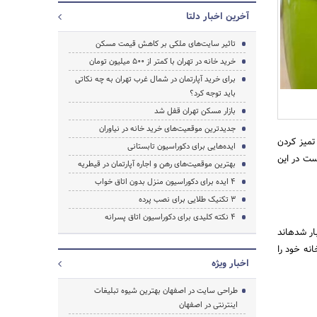
آخرین اخبار دلتا
تاثیر سایت‌های ملکی بر کاهش قیمت مسکن
خرید خانه در تهران با کمتر از 500 میلیون تومان
برای خرید آپارتمان در شمال غرب تهران به چه نکاتی
باید توجه کرد؟
بازار مسکن تهران قفل شد
جدیدترین موقعیت‌های خرید خانه در نیاوران
تکانی و به ویژه تمیز کردن
ایده‌هایی برای دکوراسیون تابستانی
‎دهند. با توجه به این که سال 97 تمام شده است در این
بهترین موقعیت‌های رهن و اجاره آپارتمان در قیطریه
جستجو
4 ایده برای دکوراسیون منزل بدون اتاق خواب
3 تکنیک طلایی برای نصب پرده
4 نکته کلیدی برای دکوراسیون اتاق پسرانه
در وهله اول برای شروع خانه تکانی آشپزخانه باید وسیله‎های اضافی و به درد نخوری که در کابینت‌ها و کشوها انبار شده‎اند
ی خانه خود را
اخبار ویژه
طراحی سایت در اصفهان بهترین شیوه تبلیغات
اینترنتی در اصفهان