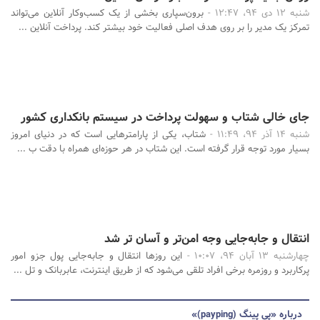
شنبه 12 دی 94، 12:47 -
برون‌سپاری بخشی از یک کسب‌وکار آنلاین می‌تواند
تمرکز یک مدیر را بر روی هدف اصلی فعالیت خود بیشتر کند. پرداخت آنلاین ...
جای خالی شتاب و سهولت پرداخت در سیستم بانکداری کشور
شنبه 14 آذر 94، 11:49 -
شتاب، یکی از پارامترهایی است که در دنیای امروز
بسیار مورد توجه قرار گرفته است. این شتاب در هر حوزه‌ای همراه با دقت ب ...
انتقال و جابه‌جایی وجه امن‌تر و آسان تر شد
چهارشنبه 13 آبان 94، 10:07 -
این روزها انتقال و جابه‌جایی پول جزو امور
پرکاربرد و روزمره برخی افراد تلقی می‌شود که از طریق اینترنت، عابربانک و تل ...
درباره «پی پینگ (payping)»