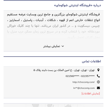
درباره «فروشگاه اینترنتی شوکومای»
فروشگاه اینترنتی شوکومای بزرگترین و جامع ترین وبسایت عرضه مستقیم
انواع تنقلات خارجی اعم از قهوه ، شکلات ، آبنبات ، پاستیل ، اسمارتیز ،
چیپس ،بیسکویت و … در کشور ایران می‌باشد. تنها با چند کلیک خوراکی
موردعلاقه خود را انتخاب کرده و در سریع ترین زمان ممکن درب منزل یا
محل کارتان تحویل بگیرید.
نمایش بیشتر
اطلاعات تماس
تهران - تهران، تهران ، خ امین الملک بن بست دلبند پلاک 5
-
021560*****
021557*****
http://chocomy.com/
In**@chocomy.com
[نمایش اطلاعات]