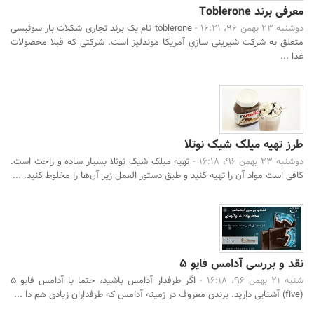
معرفی برند Toblerone
دوشنبه 23 بهمن 96، 16:21 -
toblerone نام یک برند تجاری شکلات بار سوئیسی
متعلق به شرکت شیرینی سازی آمریکا موندلیز است. شرکتی که قبلا محصولات
غذا ...
طرز تهیه میلک شیک نوتلا
دوشنبه 23 بهمن 96، 16:18 -
تهیه میلک شیک نوتلا بسیار ساده و راحت است.
کافی است مواد آن را تهیه کنید و طبق دستور العمل زیر آن‌ها را مخلوط کنید. ...
نقد و بررسی آدامس فایو 5
شنبه 21 بهمن 96، 16:18 -
اگر طرفدار آدامس باشید، حتما با آدامس فایو 5
(five) آشنایی دارید. برندی معروف در زمینه آدامس که طرفداران زیادی هم دا ...