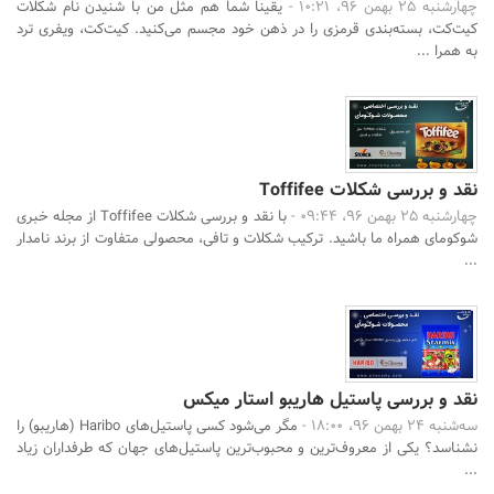
چهارشنبه 25 بهمن 96، 10:21 -
یقینا شما هم مثل من با شنیدن نام شکلات
کیت‌کت، بسته‌بندی قرمزی را در ذهن خود مجسم می‌کنید. کیت‌کت، ویفری ترد
به همرا ...
نقد و بررسی شکلات Toffifee
چهارشنبه 25 بهمن 96، 09:44 -
با نقد و بررسی شکلات Toffifee از مجله خبری
شوکومای همراه ما باشید. ترکیب شکلات و تافی، محصولی متفاوت از برند نامدار
...
نقد و بررسی پاستیل هاریبو استار میکس
سه‌شنبه 24 بهمن 96، 18:00 -
مگر می‌شود کسی پاستیل‌های Haribo (هاریبو) را
نشناسد؟ یکی از معروف‌ترین و محبوب‌ترین پاستیل‌های جهان که طرفداران زیاد
...