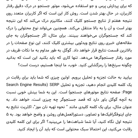
که برای پردازش پرس و جو استفاده می‌شود، موتور جستجو در درک دقیق رفتار
کاربران، در حال بهتر شدن است. روش کار این است که اگر کاربران متعدد روی
نتیجه هفتم از نتایج جستجو کلیک کنند، مکانیزم درک می‌کند که این نتیجه
بهتر است و آن را به بالا منتقل می‌کند. همچنین می‌تواند نوع محتوایی را درک
کند که جستجوگران می‌خواهند ببینند. برای مثال، اگر جستجوگران به جای
مقاله‌های خبری روی نتایج ویدئویی بیشتری کلیک کنند، این نوع صفحات را در
بالاترین قسمت نتایج قرار خواهد داد. گوگل به طور مداوم به ما نکات ظریف در
مورد رفتار جستجوگرها می‌دهد. تنها کاری که باید بکنید این است که بدانید
چگونه سرنخ‌ها را رمزگشایی کنید. خوب، ما اینجا هستیم، درست است؟
بیایید به حالت تجزیه و تحلیل برویم. اولین چیزی که شما باید برای رقابت در
یک کلمه کلیدی انجام دهید، تجزیه و تحلیل SERP (Search Engine Results
Page: صفحه نتایج موتورهای جستجو) است. این به شما بینش خوبی نسبت
به آنچه گوگل باور دارد که قصد جستجوگر چه چیزی است، خواهد داد. به
عنوان مثال، برای یک کلمه کلیدی مانند ” نحوه تهیه نان موز”، اکثریت نتایج به
جای اینوفگرافیک‌ها و تصاویر، دستورالعمل‌های روشن و واضح خواهد بود. به ۵
نتیجه اول نگاه کنید، آیا شما شباهت‌ها را می‌بینید؟ اگر برای این کلمه کلیدی
رقابت می‌کنید، این احتمالا سبک محتوایی است که باید آن را ایجاد کنید.