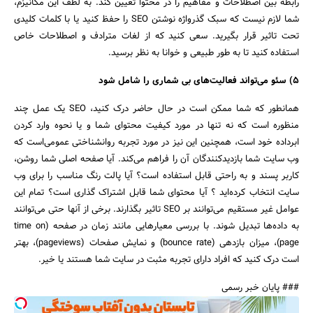
رابطه بین اصطلاحات و مفاهیم را در محتوا تعیین کند. به لطف این مکانیزم،
شما لازم نیست که سبک گذرواژه نوشتن SEO را حفظ کنید یا با کلمات کلیدی
تحت تاثیر قرار بگیرید. سعی کنید که از لغات مترادف و اصطلاحات خاص
استفاده کنید تا به طور طبیعی و خوانا به نظر برسید.
۵) سئو می‌تواند فعالیت‌های بی شماری را شامل شود
همانطور که شما ممکن است در حال حاضر درک کنید، SEO یک عمل چند
منظوره است که نه تنها در مورد کیفیت محتوای شما و یا نحوه وارد کردن
ابرداده خود است، همچنین این نیز در مورد تجربه روانشناختی عمومی‌است که
وب سایت شما بازدیدکنندگان آن را فراهم می‌کند. آیا صفحه اصلی شما روشن،
کاربر پسند و به راحتی قابل استفاده است؟ آیا پالت رنگ مناسب را برای وب
سایت انتخاب کرده‌اید ؟ آیا محتوای شما قابل اشتراک گذاری است؟ تمام این
عوامل غیر مستقیم می‌توانند بر SEO تاثیر بگذارند. برخی از آنها حتی می‌توانند
به داده‌ها تبدیل شوند. با بررسی معیارهایی مانند زمان در صفحه (time on
page)، میزان بازدهی (bounce rate) و نمایش صفحات (pageviews)، بهتر
است درک کنید که افراد دارای تجربه مثبت در سایت شما هستند یا خیر.
### پایان خبر رسمی