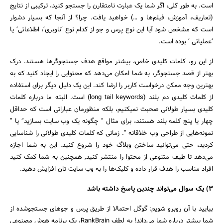
است. به طور کلی، اگر شما یک عبارت نامتقارن را جستجو کنید، ترکیبی از نتایج
(تعاریف، آموزش، فیلم‌ها و …) خواهید یافت. چرا؟ از آنجا که بسیار دشوار
است که مشخص شود آیا این نوع پرس و جو از کدام نوع ‘ناوبری‘، اطلاعاتی‘ یا
‘عملیاتی ‘ بوده است.
از این رو، کلمات کلیدی خاص، بیشتر مواقع هدف جستجوگرها هستند. درک
بهتر از قصد جستجوگر، به شما امکان می‌دهد که محتوایی را ایجاد کنید که به
بهترین وجه ممکن درخواست کاربر را ارضا کند. این یک دلیل دیگر برای استفاده
از کلمات کلیدی دم بلند (long tail keywords) است. البته ما درباره کلمات
کلیدی بسیار طولانی صحبت نمیکنیم، بلکه منظورمان عباراتی است که حداقل
چهار یا پنج کلمه بلند هستند، برای مثال ” چگونه یک وب سایت بسازید” یا ”
نمونه‌هایی از طراحی وب خلاقانه “. زمانی که کلمات کلیدی طولانی را شناسایی
کردید، حتی می‌توانید ساختن وبلاگ خود را شروع کنید. این به شما اجازه
می‌دهد تا طیف متنوعی از محتوا را منتشر کنید, همچنین به شما کمک کنید
افراد مناسب را هدف قرار داده و کلیک‌ها را به وب سایت تان افزایش دهید.
۳) یک سوال می‌تواند چندین پاسخ داشته باشد
بیایید با آن روبرو شویم: گوگل احتمالا از طریق پرس و جوهای جستجوشده از
شما بیشتر درباره شما می‌داند! به لطف RankBrain، یک برنامه هوش مصنوعی