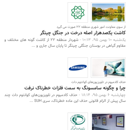
از سوی معاونت امور شهری منطقه 22 صورت می گیرد
کاشت یکصدهزار اصله درخت در جنگل چیتگر
یک‌شنبه 10 بهمن 95، 10:13 -
شهردار منطقه 22 از کاشت گونه های مختلف و
مقاوم گیاهی در بوستان جنگلی چیتگر تا پایان سال جاری و ...
حذف کادمیوم در تلویزیون‌های کوانتوم دات
چرا و چگونه سامسونگ به سمت فلزات خطرناک نرفت
چهارشنبه 6 بهمن 95، 18:14 -
حذف کادمیوم در تلویزیون‌های کوانتوم دات چند
سال پیش از الزام قانونی حذف این ماده خطرناک، سری SUH ...