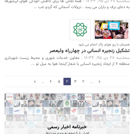
سه‌شنبه 28 دی 95، 17:34 -
همه تلاش ها برای کاهش آلودگی هوای ابرشهرها
به دعای برف و باران می رسد . نزولات آسمانی که گردو غب ...
همزمان با روز هوای پاک انجام می شود
تشکیل زنجیره انسانی در چهارراه ولیعصر
سه‌شنبه 28 دی 95، 16:34 -
معاون خدمات شهری و محیط زیست شهرداری
منطقه 7 از ایجاد زنجیره انسانی با شعار"اینجا هوا به میل تو ...
5
...
6
5
4
3
2
...
3
خبرنامه اخبار رسمی
اخبار را با توجه به حوزه موردنظر