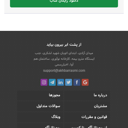
دانلود رایگان کتاب
از پشت ابر بیرون بیاید
میدان آزادی، ابتدای اتوبان شهید لشکری، جنب
ایستگاه مترو بیمه، کارخانه نوآوری، ساختمان هم
آوا، اخباررسمی
support@akhbarrasmi.com
درباره ما
مجوزها
مشتریان
سوالات متداول
قوانین و مقررات
وبلاگ
از رپورتاژ آگهی تا کمپین
رپورتاژ آگهی