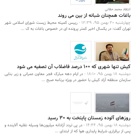
انتقاد محمد حقانی
باغات همچنان شبانه از بین می روند
چهارشنبه 20 بهمن 95، 12:39 -
رییس کمیته محیط زیست شورای اسلامی شهر
تهران گفت: در یکسال اخیر کمتر پرونده ای در خصوص باغات به ک ...
کیش تنها شهری که 100 درصد فاضلاب آن تصفیه می شود
دوشنبه 18 بهمن 95، 18:10 -
در ایام دهه مبارک فجر معاون عمرانی و زیر بنایی
سازمان منطقه آزاد کیش با حضور در ویژه برنامه صبح ...
روزهای آلوده زمستان پایتخت به 30 رسید
دوشنبه 18 بهمن 95، 14:44 -
در پی تردد آزادانه میلیون‌ها وسیله نقلیه آلاینده و
پس از برقراری شرایط پایداری هوا که از ابتدای ...