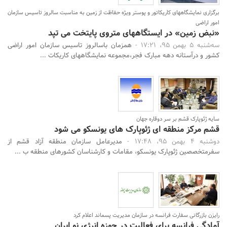
برگزاری نمایشگاههای کاریکاتور و پوستر ویژه حفاظت از زمین به مناسبت سالروز تاسیس سازمان
امور اراضی
«نبض زمین» در ایستگاههای متروی پایتخت می تپد
سه‌شنبه 5 بهمن 95، 17:21 -
همزمان باسالروز تاسیس سازمان امور اراضی
کشور و درآستانه دهه مبارک فجر،مجموعه نمایشگاههای کاریکات ...
سایه ژئوپارک قشم بر سر دوقاره جهان
قشم مرکز منطقه ای ژئوپارک های یونسکو می شود
دوشنبه 4 بهمن 95، 17:48 -
مدیرعامل سازمان منطقه آزاد قشم از
سفرمتخصصین ژئوپارک یونسکو، مقامات و کارشناسان کشورهای منطقه ب ...
رایزن بازرگانی سفارت فرانسه در سازمان مدیریت پسماند اعلام کرد
آمادگی فرانسه برای فعالیت در حوزه انرژی نو ایران