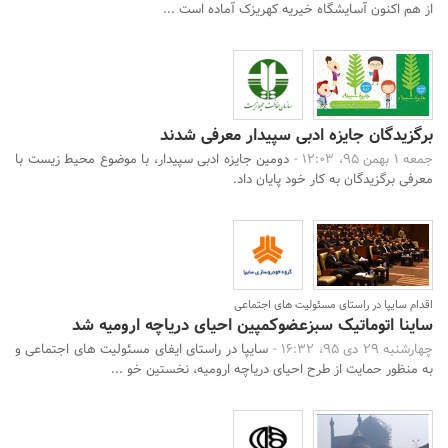
از هم اکنون آسایشگاه خیریه کهریزک آماده است ...
برگزیدگان جایزه ادبی سپیدار معرفی شدند
جمعه 1 بهمن 95، 12:03 -
دومین جایزه ادبی سپیدار، با موضوع محیط زیست با
معرفی برگزیدگان به کار خود پایان داد.
اقدام سایپا در راستای مسئولیت های اجتماعی
ساینا اتوماتیک سبزعضوکمپین احیای دریاچه ارومیه شد
چهارشنبه 29 دی 95، 16:32 -
سایپا در راستای ایفای مسئولیت های اجتماعی و
به منظور حمایت از طرح احیای دریاچه ارومیه، نخستین خو ...