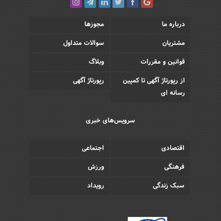
درباره ما
مجوزها
مشتریان
سوالات متداول
قوانین و مقررات
وبلاگ
از رپورتاژ آگهی تا کمپین
رپورتاژ آگهی
رسانه ای
سرویس‌های خبری
اقتصادی
اجتماعی
فرهنگی
ورزش
سبک زندگی
رویداد