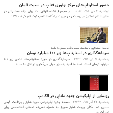
حضور استارتاپ‌های مرکز نوآوری فناپ در سبیت آلمان
دوشنبه 6 دی 95، 16:59 -
از مجموع 151استارتاپی که برای ارائه سخنرانی در
سالن الکام استارز در بیست و دومین نمایشگاه الکامپ ثبت نام کردند، 135 ...
جامعه استارتاپی بایددست سرمایه‌گذار سنتی را بگیرد
سرمایه‌گذاری در استارتاپ‌ها زیر 100 میلیارد تومان
یک‌شنبه 5 دی 95، 17:19 -
سرمایه‌گذاری در حوزه استارتاپ‌ها، عددی زیر 100
میلیارد تومان است. همه ما امید به بازار خیلی بزرگ‌تری در افق 10 ساله ...
جستجو
رونمایی از اپلیکیشن جدید ماناپی در الکامپ
یک‌شنبه 21 آذر 95، 17:43 -
نسخه جدید اپلیکیشن خرید شارژ و پرداخت قبض
ماناپی که امکان ویجت شارژ سریع به همراه تعریف کدهای اختصاصی برای
دریافت جا ...