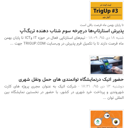
تا پایان بهمن ماه فرصت باقی است
پذیرش استارتاپ‌ها درچرخه سوم شتاب دهنده تریگ‌آپ
شنبه 18 دی 95، 18:09 -
تیم‌های استارتاپی فعال در حوزه IT وICT تا پایان بهمن
ماه فرصت دارند تا با تکمیل فرم پذیرش در وب‌سایت TRIGUP.COM جهت ...
حضور اتیک درنمایشگاه توانمندی های حمل ونقل شهری
دوشنبه 13 دی 95، 17:31 -
شرکت اتیک به عنوان مجری پروژه های کارت
شهروندی و پرداخت خرد شهری در کشور، با حضور در نخستین نمایشگاه بین
المللی توان ...