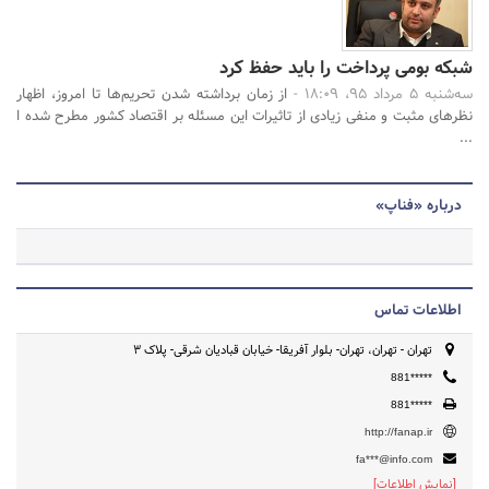
شبکه بومی پرداخت را باید حفظ کرد
سه‌شنبه 5 مرداد 95، 18:09 -
از زمان برداشته شدن تحریم‌ها تا امروز، اظهار
نظرهای مثبت و منفی زیادی از تاثیرات این مسئله بر اقتصاد کشور مطرح شده ا
...
درباره «فناپ»
اطلاعات تماس
تهران - تهران، تهران- بلوار آفریقا- خیابان قبادیان شرقی- پلاک 3
881*****
881*****
http://fanap.ir
fa***@info.com
[نمایش اطلاعات]