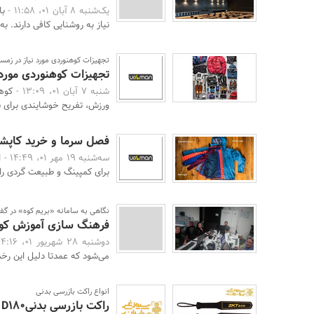
یک‌شنبه 8 آبان 01، 11:58 -
با
نیاز به روشنایی کافی دارند. به
تجهیزات کوهنوردی مورد نیاز در زمست
تجهیزات کوهنوردی مورد 
شنبه 7 آبان 01، 13:09 -
کوهن
ورزش، تفریح خوشایندی برای ش
فصل سرما و خرید کاپش
سه‌شنبه 19 مهر 01، 14:49 -
ا
برای کمپینگ و طبیعت گردی را 
نگاهی به سامانه «بریم کوه» در گفت
فرهنگ سازی آموزش کو
دوشنبه 28 شهریور 01، 14:16 -
می‌شود که عمدتا دلیل این رخدا
انواع راکت بازرسی بدنی
راکت بازرسی بدنیZK D180