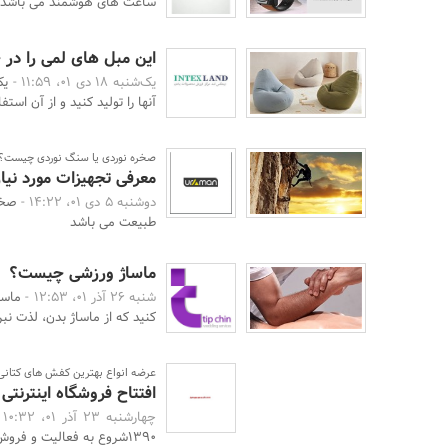
ساعت های هوشمند می باشد. ساعت هوشمند م
این مبل های لمی را در 
یک‌شنبه 18 دی 01، 11:59 -
یک
آنها را تولید کنید و از آن استف
صخره نوردی یا سنگ نوردی چیست؟
معرفی تجهیزات مورد نیا
دوشنبه 5 دی 01، 14:22 -
صخر
طبیعت می باشد
ماساژ ورزشی چیست؟
شنبه 26 آذر 01، 12:53 -
ماسا
کنید که از ماساژ بدن، لذت نبرد
عرضه انواع بهترین کفش های کتانی ،
افتتاح فروشگاه اینترنت
چهارشنبه 23 آذر 01، 10:32 -
1390شروع به فعالیت و فروش لوازم و تجهیزات ورزشی کرده.فروش کتونی، ...