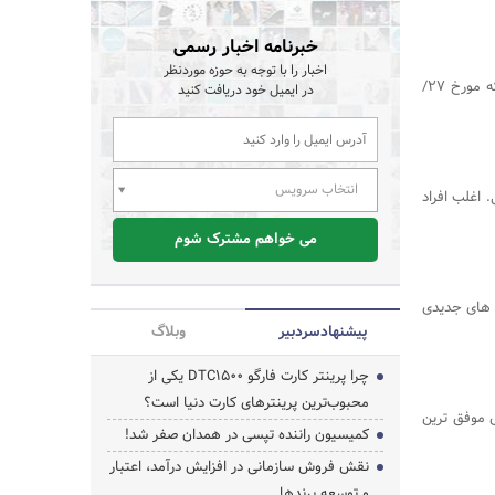
خبرنامه اخبار رسمی
اخبار را با توجه به حوزه موردنظر
اکبر خزایی تنها داور npc از ایران در دومین رقابت بدنسازی ifbb pro یا همان NPC که مورخ 27/
در ایمیل خود دریافت کنید
انتخاب سرویس
 اغلب افراد
می خواهم مشترک شوم
قابلیت های جدیدی
پیشنهاد‌سردبیر
وبلاگ
چرا پرینتر کارت فارگو DTC1500 یکی از
محبوب‌ترین پرینترهای کارت دنیا است؟
س موفق ترین
کمیسیون راننده تپسی در همدان صفر شد!
نقش فروش سازمانی در افزایش درآمد، اعتبار
و توسعه برندها