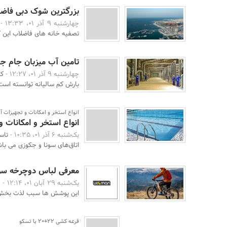
بزرگترین شوک دبی فاضلاب
چهارشنبه 9 آذر 01، 13:33 -
تصفیه خانه های فاضلاب این ک
تامین آب میزبان جام جهانی 2022 قطر توسط دستگاه آ
چهارشنبه 9 آذر 01، 12:27 -
بارش کم سالیانه توانسته است
انواع استخر و امکانات و تجهیزات آن
انواع استخر و امکانات و
یک‌شنبه 6 آذر 01، 10:35 -
تاس
اتاق‌های سونا و جکوزی می باشد
معرفی لباس دوچرخه سوا
یک‌شنبه 29 آبان 01، 12:14 -
ه
این پوشش ها سبب لذت بخش ش
قرعه کشی 22+20 با تسکو