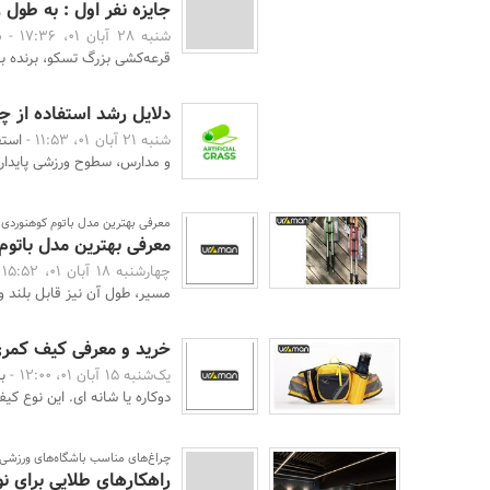
جایزه نفر اول : به طول زمین فو
شنبه 28 آبان 01، 17:36 -
قرعه‌کشی بزرگ تسکو، برنده باشیم. از تاریخ 
دلایل رشد استفاده از
شنبه 21 آبان 01، 11:53 -
استف
و مدارس، سطوح ورزشی پایداری 
معرفی بهترین مدل باتوم کوهنوردی
معرفی بهترین مدل باتوم
چهارشنبه 18 آبان 01، 15:52 -
مسیر، طول آن نیز قابل بلند و 
خرید و معرفی کیف کمر
یک‌شنبه 15 آبان 01، 12:00 -
ب
دوکاره یا شانه ای. این نوع ک
چراغ‌های مناسب باشگاه‌های ورزشی
راهکارهای طلایی برای ن