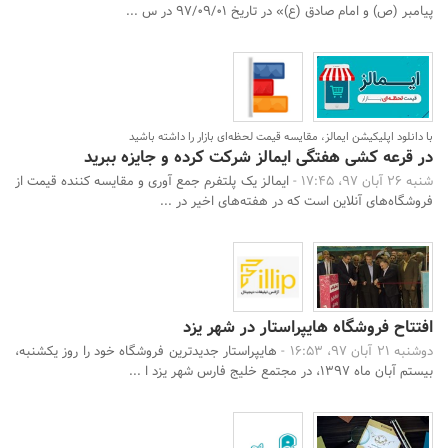
پیامبر (ص) و امام صادق (ع)» در تاریخ 97/09/01 در س ...
با دانلود اپلیکیشن ایمالز، مقایسه قیمت لحظه‌ای بازار را داشته باشید
در قرعه کشی هفتگی ایمالز شرکت کرده و جایزه ببرید
شنبه 26 آبان 97، 17:45 -
ایمالز یک پلتفرم جمع آوری و مقایسه کننده قیمت از
فروشگاه‌های آنلاین است که در هفته‌های اخیر در ...
افتتاح فروشگاه هایپراستار در شهر یزد
دوشنبه 21 آبان 97، 16:53 -
هایپراستار جدیدترین فروشگاه خود را روز یکشنبه،
بیستم آبان ماه 1397، در مجتمع خلیج فارس شهر یزد ا ...