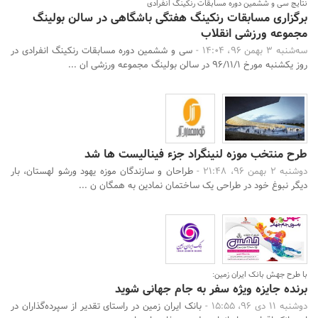
نتایج سی و ششمین دوره مسابقات رنکینگ انفرادی
برگزاری مسابقات رنکینگ هفتگی باشگاهی در سالن بولینگ
مجموعه ورزشی انقلاب
سه‌شنبه 3 بهمن 96، 14:04 -
سی و ششمین دوره مسابقات رنکینگ انفرادی در
روز یکشنبه مورخ 96/11/1 در سالن بولینگ مجموعه ورزشی ان ...
طرح منتخب موزه لنینگراد جزء فینالیست ها شد
دوشنبه 2 بهمن 96، 21:48 -
طراحان و سازندگان موزه یهود ورشو لهستان، بار
دیگر نبوغ خود در طراحی یک ساختمان نمادین به همگان ن ...
با طرح جهش بانک ایران زمین:
برنده جایزه ویژه سفر به جام جهانی شوید
دوشنبه 11 دی 96، 15:55 -
بانک ایران زمین در راستای تقدیر از سپرده‌گذاران در