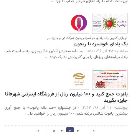
این بانک اقدام به راه اندازی طرحی جذاب با جوا ...
تو بازی کمپین یک یلدای خوشمزه ریحون شرکت کن و جایزه ببر
یک یلدای خوشمزه با ریحون
سه‌شنبه 28 آذر 96، 18:00 -
سامانه سفارش آنلاین غذا ریحون، به مناسبت شب
یلدا، برنامه‌های ویژه‌ای را برای کاربرانش تدارک دیده ...
یاقوت جمع کنید و 100 میلیون ریال از فروشگاه اینترنتی شهرفافا
جایزه بگیرید
پنج‌شنبه 23 آذر 96، 12:42 -
در جشنواره «صد دانه یاقوت» با جمع آوری
بیشترین یاقوت شانس برنده شدن 100 میلیون ریال را خواهید دا ...
4
...
5
4
3
2
1
2