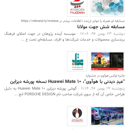
مسابقه ای همراه با جوایز ارزنده | اطلاعات بیشتر در https://rebrand.ly/molana
مسابقه شش جهت مولانا
دوشنبه 23 بهمن 96، 17:06 -
موسسه آینده پژوهان در جهت اعتلای فرهنگ
برندسازی محصولات و خدمات شرکت‌ها و افراد، مسابقه‌ای تحت ع ...
جایزه لوکس هوآوی در جشنواره
"عیدِ دیدنی با هوآوی"، Huawei Mate 10 نسخه پورشه دیزاین
پنج‌شنبه 19 بهمن 96، 11:14 -
گوشی پورشه دیزاین Huawei Mate 10 به دلیل
طراحی خاص آن که از سوی شرکت صاحب نام PORSCHE DESIGN انج ...