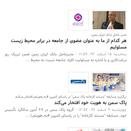
مدیر عامل بانک ایران زمین:
هر کدام از ما به عنوان عضوی از جامعه در برابر محیط زیست
مسئولیم
سه‌شنبه 15 اسفند 96، 11:59 -
مدیرعامل بانک ایران زمین ضمن تبریک روز
درخت‌کاری و با اشاره به مسئولیت افراد جامعه نسبت به محیط‌ ...
برگزاری مسابقه "مستند کارخانه پاک سمن" در راستای کمپین #به_هویتم_افتخار_میکنم
پاک سمن به هویت خود افتخار می‌کند
چهارشنبه 9 اسفند 96، 12:52 -
گروه پاک سمن در 28 اُمین سالگرد تأسیس
خود، مسابقه "مستند کارخانه" را در راستای کمپین #به_هویتم_ا ...