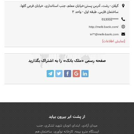
گیلان - رشت، آدرس پستی:خیابان معلم، جنب استانداری، خیابان فرعی گلها،
ساختمان فارس، طبقه اول - واحد 2
013332*****
http://melk-bank.com/
in**@melk-bank.com
[نمایش اطلاعات]
صفحه رسمی «ملک بانک» را به اشتراک بگذارید
از پشت ابر بیرون بیاید
میدان آزادی، ابتدای اتوبان شهید لشکری، جنب
ایستگاه مترو بیمه، کارخانه نوآوری، ساختمان هم