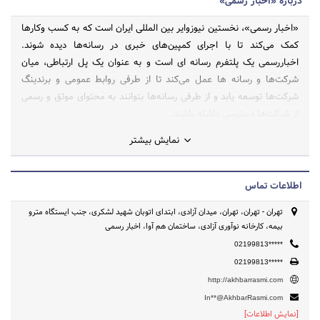
درباره «اخبار رسمی»
«اخبار رسمی»، نخستین نیوزوایر بین المللی ایران است که به کسب وکارها
کمک می‌‎کند تا با اجرای کمپین‌های خبری در رسانه‌ها دیده شوند.
اخباررسمی یک پلتفرم رسانه ای است و به عنوان یک پل ارتباطی، میان
شرکت‌ها و رسانه ها عمل می‌کند تا از طرفی روابط عمومی و برندینگ
شرکت‌ها توسعه یابد و از طرفی رسانه‌ها بتوانند به محتوای موثق و رسمی
از شرکت‌ها دسترسی داشته باشند.
نمایش بیشتر
اطلاعات تماس
تهران - تهران، تهران، میدان آزادی، ابتدای اتوبان شهید لشکری، جنب ایستگاه مترو
بیمه، کارخانه نوآوری آزادی، ساختمان هم آوا، اخبار رسمی
02199813*****
02199813*****
http://akhbarrasmi.com
In**@AkhbarRasmi.com
[نمایش اطلاعات]