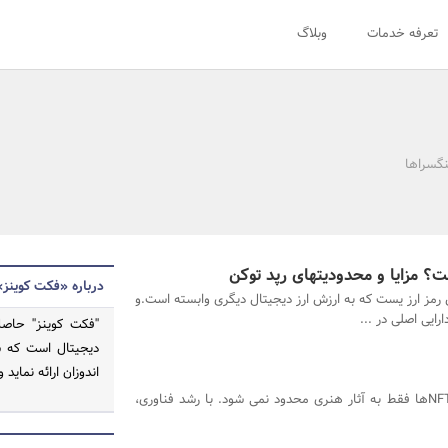
تعرفه خدمات
وبلاگ
نگسراها
درباره «فکت کوینز»
 رمز ارز یست که به ارزش ارز دیجیتال دیگری وابسته است.و
ایی اصلی در ...
''فکت کوینز'' حا
دیجیتال است که س
اندوزان ارائه نماید وب سایت om
کاربرد NFTها فقط به آثار هنری محدود نمی شود. با رشد فناوری،