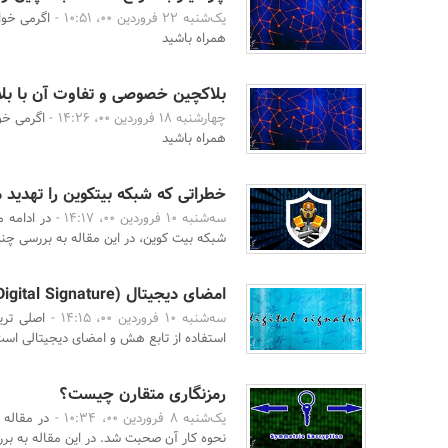
یک‌شنبه 22 فروردین 00، 10:51 -
اگرمی خوا
همراه باشید
بلاکچین خصوصی و تفاوت آن با بل
چهارشنبه 18 فروردین 00، 14:26 -
اگرمی خو
همراه باشید
خطراتی که شبکه بیتکوین را تهدید
سه‌شنبه 10 فروردین 00، 14:17 -
در ادامه 
شبکه بیت کوین، در این مقاله به بررسی چند 
امضای دیجیتال (Digital Signature) چیست؟
سه‌شنبه 10 فروردین 00، 14:15 -
اصلی تری
استفاده از تابع هش و امضای دیجیتالی است
رمزنگاری متقارن چیست؟
یک‌شنبه 8 فروردین 00، 10:34 -
در مقاله
نحوه کار آن صحبت شد. در این مقاله به برر