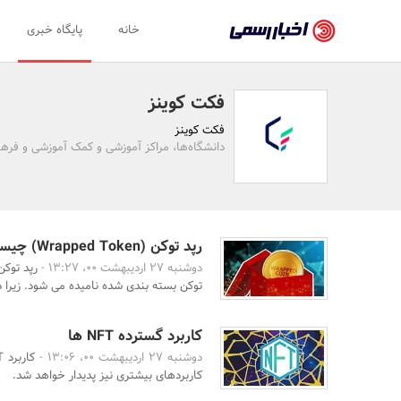
اخبار
خانه
پایگاه خبری
رسمی
-
فکت کوینز
اخبار
فکت کوینز
تایید
دانشگاه‌ها، مراکز آموزشی و کمک آموزشی و فره
شده
شرکت‌ها،
سازمان‌ها
رپد توکن (Wrapped Token) چیست؟ مزایا و محدودیتهای رپد توکن
دوشنبه 27 اردیبهشت 00، 13:27 -
رپد توکن
و
توکن بسته بندی شده نامیده می شود. زیرا دار
روابط
عمومی‌ها
کاربرد گسترده NFT ها
دوشنبه 27 اردیبهشت 00، 13:06 -
کاربردهای بیشتری نیز پدیدار خواهد شد.