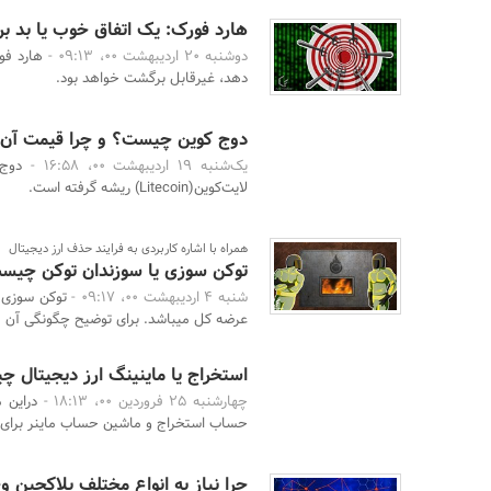
هارد فورک: یک اتفاق خوب یا بد بر
دوشنبه 20 اردیبهشت 00، 09:13 -
هارد فو
دهد، غیرقابل برگشت خواهد بود.
دوج کوین چیست؟ و چرا قیمت آن 
یک‌شنبه 19 اردیبهشت 00، 16:58 -
لایت‌کوین(Litecoin) ریشه گرفته است.
همراه با اشاره کاربردی به فرایند حذف ارز دیجیتال
توکن سوزی یا سوزندان توکن چیس
شنبه 4 اردیبهشت 00، 09:17 -
توکن سوزی 
عرضه کل میباشد. برای توضیح چگونگی آن ما 
استخراج یا ماینینگ ارز دیجیتال 
چهارشنبه 25 فروردین 00، 18:13 -
دراین 
حساب استخراج و ماشین حساب ماینر برای ا
چرا نیاز به انواع مختلف بلاکچین و