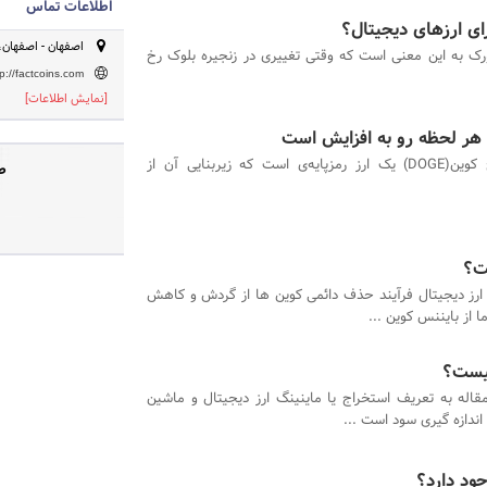
اطلاعات تماس
ای ارزهای دیجیتال؟
اصفهان - اصفهان،
رک به این معنی است که وقتی تغییری در زنجیره بلوک رخ
tp://factcoins.com
[نمایش اطلاعات]
هر لحظه رو به افزایش است
دوج کوین(DOGE) یک ارز رمزپایه‌ی است که زیربنایی آن از
ص
ت؟
ارز دیجیتال فرآیند حذف دائمی کوین ها از گردش و کاهش
از بایننس کوین ...
چیست؟
مقاله به تعریف استخراج یا ماینینگ ارز دیجیتال و ماشین
ندازه گیری سود است ...
جود دارد؟