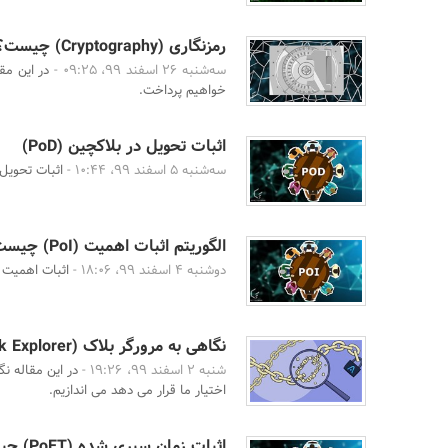
رمزنگاری (Cryptography) چیست؟
سه‌شنبه 26 اسفند 99، 09:25 -
در این مق
خواهیم پرداخت.
اثبات تحویل در بلاکچین (PoD)
سه‌شنبه 5 اسفند 99، 10:44 -
اثبات تحویل
الگوریتم اثبات اهمیت (PoI) چیست؟
دوشنبه 4 اسفند 99، 18:06 -
اثبات اهمیت (oof of Importance
نگاهی به مرورگر بلاک (Block Explorer)
شنبه 2 اسفند 99، 19:26 -
در این مقاله ن
اختیار ما قرار می دهد می اندازیم.
اثبات زمان سپری شده (PoET) چیست؟