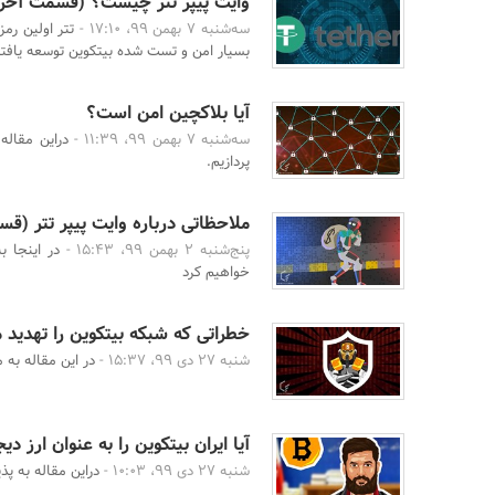
وایت پیپر تتر چیست؟ (قسمت آخر
سه‌شنبه 7 بهمن 99، 17:10 -
تتر اولین رمز
بسیار امن و تست شده بیتکوین توسعه یافته
آیا بلاکچین امن است؟
سه‌شنبه 7 بهمن 99، 11:39 -
دراین مقاله
پردازیم.
ملاحظاتی درباره وایت پیپر تتر (
پنج‌شنبه 2 بهمن 99، 15:43 -
در اینجا ب
خواهیم کرد
خطراتی که شبکه بیتکوین را تهدید 
شنبه 27 دی 99، 15:37 -
در این مقاله به
آیا ایران بیتکوین را به عنوان ارز دی
شنبه 27 دی 99، 10:03 -
دراین مقاله به پذ