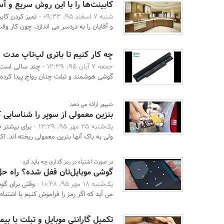
کابینت‌ها را با این روش سریع و آس
شنبه 7 اسفند 95، 09:33 -
تمیز کردن کاب
و آقایان را به دردسر می اندازد، چون کار وقت
چه کار کنیم تا باتری لپ‌تاپ مدت 
جمعه 7 آبان 95، 12:39 -
چند سالی است ا
گوشی هوشمند و تبلت چنان رواج پیدا کرده 
شیپور ارائه می دهد
بنزین معمولی از سوپر را شناسایی ک
یک‌شنبه 25 مهر 95، 12:29 -
برای بیشتر 
ولی به باک آنها بنرین معمولی ریخته اند. اکن
در صورت اشتباه در رمز گذاری چه باید کرد
گوشی موبایل‌تان قفل شده؟ راه ح
یک‌شنبه 18 مهر 95، 10:48 -
وقتی برای گو
می آید که اگر رمز را فراموش کنیم یا اشتباه و
تکمیل گارانتی موبایل و تبلت با بیم