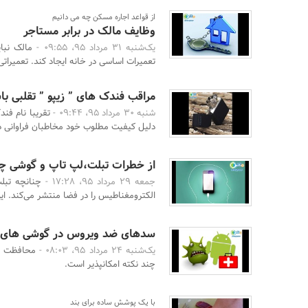
از قواعد اجاره مسکن چه می دانیم
وظایف مالک در برابر مستاجر
یک‌شنبه 31 مرداد 95، 09:55 -
مالک نبا
تعمیرات اساسی در خانه ایجاد کند. تعمیراتی
مراقب فندک های ” زیپو ” تقلبی با
شنبه 30 مرداد 95، 09:44 -
تقریبا نام فن
دلیل کیفیت مطلوب خود مخاطبان فراوانی دارد
از خطرات تبلت،لپ تاپ و گوشی چه 
جمعه 29 مرداد 95، 17:28 -
چنانچه تبل
الکترومغناطیس را در فضا منتشر می‌کند. این
سدهای ضد ویروس در گوشی های ا
یک‌شنبه 24 مرداد 95، 08:03 -
محافظت گو
چند نکته امکانپذیر است.
با یک پوشش ساده برای بند