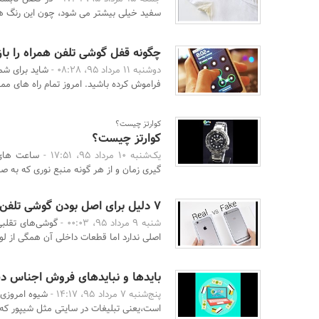
سفید خیلی بیشتر می شود، چون این رنگ ها د
چگونه قفل گوشی تلفن همراه را باز
دوشنبه 11 مرداد 95، 08:28 -
شاید برای شم
فراموش کرده باشید. امروز تمام راه های ممک
کوارتز چیست؟
کوارتز چیست؟
یک‌شنبه 10 مرداد 95، 17:51 -
گیری زمان و از هر گونه منبع نوری که به 
7 دلیل برای اصل بودن گوشی تلفن همراه
شنبه 9 مرداد 95، 00:03 -
گوشی‌های تقلب
اصلی ندارد اما قطعات داخلی آن همگی از لوا
بایدها و نبایدهای فروش اجناس 
پنج‌شنبه 7 مرداد 95، 14:17 -
شیوه امروزی 
است،یعنی تبلیغات در سایتی مثل شیپور که م