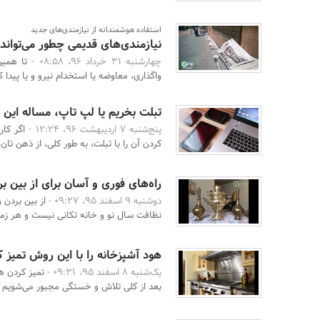
استفاده هوشمندانه از نیازمندی‌های جدید
نیازمندی‌های قدیمی چطور می‌تواند 
چهارشنبه 31 خرداد 96، 08:58 -
تا همی
واگذاری، معاوضه یا استخدام نیرو و یا پیدا 
تبلت بخریم یا لپ تاپ، مساله این
پنج‌شنبه 7 اردیبهشت 96، 12:24 -
اگر کا
کردن آن را با تبلت، به طور کلی، از ذهن تان
راه‌های فوری و آسان برای از بین 
دوشنبه 9 اسفند 95، 09:27 -
از بین بردن
نظافت سال نو و خانه تکانی نیست و هر زما
هود آشپزخانه را با این روش تمیز ک
یک‌شنبه 8 اسفند 95، 09:31 -
تمیز کردن ه
بعد از کلی تلاش و خستگی مجبور می‌شویم آن 