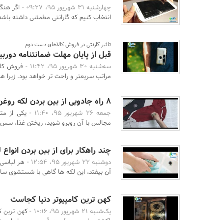
چهارشنبه 31 شهریور 95، 09:27 -
اگر هنگ
انتخاب کنیم که گارانتی مطمئنی داشته باشد 
تاثیر گارنتی در فروش کالاهای دست دوم
قبل از پایان مهلت ضمانتنامه دوربی
سه‌شنبه 30 شهریور 95، 11:42 -
فروش کال
مراتب سریعتر و راحت تر خواهد بود. زیرا 
8 راه جادویی از بین بردن لکه روغن از لباس
جمعه 26 شهریور 95، 11:40 -
یکی از مت
مجالس با آن روبرو شوید، ریختن غذا، سس و 
چند راهکار برای از بین بردن انواع 
دوشنبه 22 شهریور 95، 12:54 -
هر لباسی 
آن بیفتد، این لکه ها گاهی با شستشوی ساده
کهن ترین کامپیوتر دنیا کجاست
یک‌شنبه 21 شهریور 95، 10:16 -