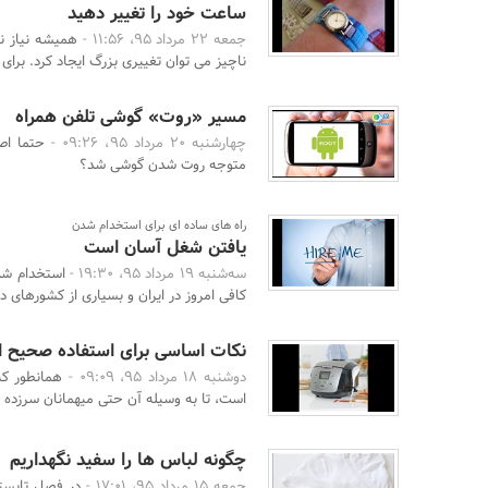
ساعت خود را تغییر دهید
جمعه 22 مرداد 95، 11:56 -
همیشه نیاز ن
ناچیز می توان تغییری بزرگ ایجاد کرد. برای
مسیر «روت» گوشی تلفن همراه
چهارشنبه 20 مرداد 95، 09:26 -
حتما اص
متوجه روت شدن گوشی شد؟
راه های ساده ای برای استخدام شدن
یافتن شغل آسان است
سه‌شنبه 19 مرداد 95، 19:30 -
استخدام شد
کافی امروز در ایران و بسیاری از کشورهای د
نکات اساسی برای استفاده صحیح از 
دوشنبه 18 مرداد 95، 09:09 -
همانطور که
است، تا به وسیله آن حتی میهمانان سرزده را
چگونه لباس ها را سفید نگهداریم
جمعه 15 مرداد 95، 17:01 -
در فصل تابستا