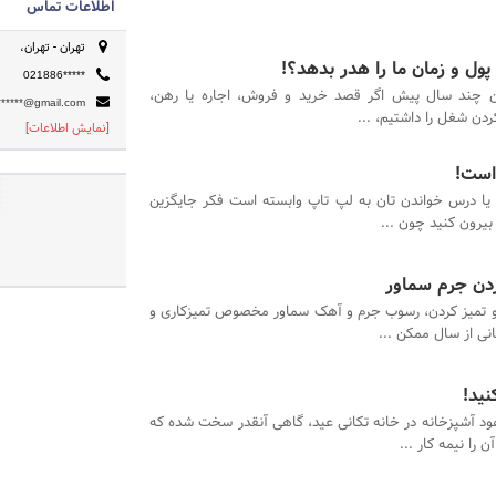
اطلاعات تماس
تهران - تهران،
پول و زمان ما را هدر بدهد؟!
021886*****
ن چند سال پیش اگر قصد خرید و فروش، اجاره یا رهن،
******@gmail.com
کردن شغل را داشتیم، ...
[نمایش اطلاعات]
 است!
ر یا درس خواندن تان به لپ تاپ وابسته است فکر جایگزین
 بیرون کنید چون ...
بردن جرم سماور
 و تمیز کردن، رسوب جرم و آهک سماور مخصوص تمیزکاری و
نی از سال ممکن ...
نید!
ود آشپزخانه در خانه تکانی عید، گاهی آنقدر سخت شده که
را نیمه کار ...