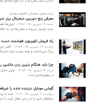
(کشتی باری رومی) و در آن سوی سواحل یونا
از ثبت تصاویر خانوادگی تا کارهای حرفه ای
معرفی پنج دوربین دیجیتال برتر دنیا
جمعه 19 شهریور 95، 19:52 -
خیلی‌ها فقط
خرید دوربین می‌روند و بعضی‌ها نیز به خاط
راه فروش تلویزیون هوشمند دست 
دوشنبه 15 شهریور 95، 18:57 -
آنقدر ای
بزرگ نمی‌شناسد و همه دوست دارند تجربه‌ا
چرا باید هنگام بنزین زدن ماشین ر
شنبه 13 شهریور 95، 14:54 -
اولین عامل 
در موتورماشین است.
گوشی موبایل دزدیده شده را غیرفعا
پنج‌شنبه 4 شهریور 95، 10:21 -
شما با چند
محافظت کنید یا آن را غیر فعال کنید، تا دزدا