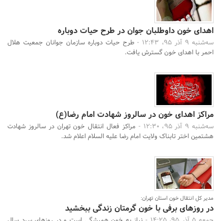
اهدای خون داوطلبان جوان در طرح حیات دوباره
سه‌شنبه 9 آذر 95، 12:43 -
طرح حیات دوباره سازمان جوانان جمعیت هلال
احمر با اهدای خون گسترش یافت.
مراکز اهدای خون در سالروز شهادت امام رضا(ع)
سه‌شنبه 9 آذر 95، 12:30 -
مراکز فعال انتقال خون تهران در سالروز شهادت
هشتمین اختر تابناک ولایت امام رضا علیه السلام اعلام شد.
مدیر کل انتقال خون استان تهران:
در روزهای برفی با خون گرمتان زندگی ببخشید
جمعه 5 آذر 95، 14:25 -
نیاز به خون همیشگی است و در روزهای سرد سال