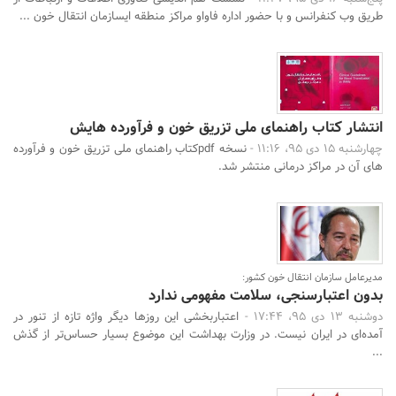
طریق وب کنفرانس و با حضور اداره فاواو مراکز منطقه ایسازمان انتقال خون ...
انتشار کتاب راهنمای ملی تزریق خون و فرآورده هایش
جستجو
چهارشنبه 15 دی 95، 11:16 -
نسخه pdfکتاب راهنمای ملی تزریق خون و فرآورده
های آن در مراکز درمانی منتشر شد.
مدیرعامل سازمان انتقال خون کشور:
بدون اعتبارسنجی، سلامت مفهومی ندارد
دوشنبه 13 دی 95، 17:44 -
اعتباربخشی این روزها دیگر واژه تازه از تنور در
آمده‌ای در ایران نیست. در وزارت بهداشت این موضوع بسیار حساس‌تر از گذش
...