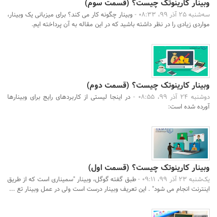
وبینار کارینوتک چیست؟ (قسمت سوم)
سه‌شنبه 25 آذر 99، 08:33 -
وبینار چگونه کار می کند؟ برای میزبانی یک وبینار،
مواردی زیادی را در نظر داشته باشید که در این مقاله به آن پرداخته ایم.
وبینار کارینوتک چیست؟ (قسمت دوم)
دوشنبه 24 آذر 99، 08:55 -
در اینجا لیستی از کاربردهای رایج برای وبینارها
آورده شده است:
وبینار کارینوتک چیست؟ (قسمت اول)
یک‌شنبه 23 آذر 99، 09:11 -
طبق گفته گوگل، وبینار "سمیناری است که از طریق
اینترنت انجام می شود" . این تعریف وبینار درست است ولی در عمل وبینار تع ...