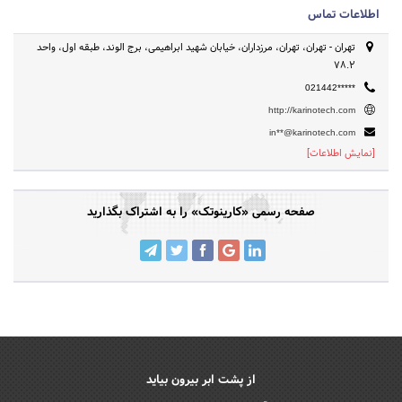
اطلاعات تماس
تهران - تهران، تهران، مرزداران، خیابان شهید ابراهیمی، برج الوند، طبقه اول، واحد
۷۸.۲
021442*****
http://karinotech.com
in**@karinotech.com
[نمایش اطلاعات]
صفحه رسمی «کارینوتک» را به اشتراک بگذارید
از پشت ابر بیرون بیاید