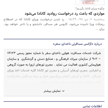
چگونه ویزای کانادا بگیریم؟
مواردی که باعث رد درخواست روادید کانادا می‌شود
سه‌شنبه 11 دی 97، 15:49 -
رد شدن درخواست ویزای کانادا که در اصطلاح
ریجکت ویزا نامیده می‌شود، کابوس هر مسافر، دانشجو و یا تاجر خواهد بود.
برای ...
درباره «آژانس مسافرتی ناخدای سفر»
شرکت خدمات مسافرت هوایی ناخدای سفر با شماره مجوز رسمی 14123
– 902 از سازمان میراث فرهنگی و ، صنایع دستی و گردشگری و سازمان
هواپیمایی کشوری فعالیت می نماید . مجری تورهای اروپا به صورت گروهی
و انفرادی ،مجری تورهای آسیایی و مجری تور کانادا کلیه خدمات اخذ ویزای
شینگن ، کانادا و آسیایی انجام رزرواسیون هتل و بیمه مسافرتی صادرکننده
کلیه پروازهای چارتری و سیستمی خارجی و داخلی
نمایش بیشتر
اطلاعات تماس