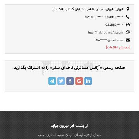
تهران - تهران، میدان فاطمی، خیابان گمنام، پلاک ۲۹
-
021889*****
093919*****
021889*****
http://nakhodasafar.com
Na******@mail.com
[نمایش اطلاعات]
صفحه رسمی «آژانس مسافرتی ناخدای سفر» را به اشتراک بگذارید
از پشت ابر بیرون بیاید
میدان آزادی، ابتدای اتوبان شهید لشکری، جنب