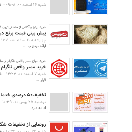
شنبه 14 اسفند 00، 09:08 -
فروش 
خرید برنج و آگاهی از منطقی‌ترین 
پیش بینی قیمت برنج در
چهارشنبه 11 اسفند 00، 11:01 -
ارائه برنج ب ...
خرید انواع ممبر واقعی تلگرام از س
خرید ممبر واقعی تلگرام
شنبه 7 اسفند 00، 14:23 -
تل
قرار ...
تخفیف‌50 درصدی خدمات دیجیتال مارکتینگ در اصفهان از دهم بهمن 1400
دوشنبه 25 بهمن 00، 10:39 -
ادامه دارد.
رونمایی از تخفیفات شگف
شنبه 23 بهمن 00، 10:32 -