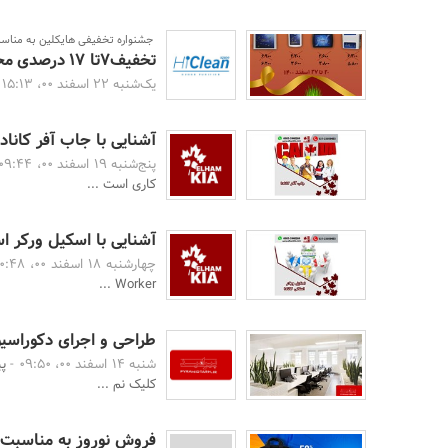
جشنواره تخفیفی هایکلین به مناسبت
تخفیف‌7تا 17 درصدی محصولات پک سلامت هایکلین از 20 اسفند
یک‌شنبه 22 اسفند 00، 15:13 -
آشنایی با جاب آفر کانادا
پنج‌شنبه 19 اسفند 00، 09:44 -
کاری است ...
آشنایی با اسکیل ورکر اس
چهارشنبه 18 اسفند 00، 10:48 -
Worker ...
طراحی و اجرای دکوراسیو
شنبه 14 اسفند 00، 09:50 -
پی
کلیک نم ...
فروش نوروز به مناسبت نوروز 1401 برگ