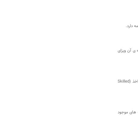
 ی آن ویزای
یکی از بهترین رویدادهایی که می تواند برای مهاجرت کاری به کانادا اتفاق بیافتد اخذ (Skilled
ک های موجود