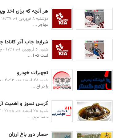
هر آنچه که برای اخذ ویزای
دوشنبه 8 فروردین 01، 16:37 -
مهاجر ...
شرایط جاب آفر کانادا 
شنبه 6 فروردین 01، 17:11 -
است که ا ...
تجهیزات خودرو
شنبه 28 اسفند 00، 20:13 -
ش
را در اخ ...
گریس نسوز و اهمیت آن
شنبه 28 اسفند 00، 20:08 -
گ
حفظ موتو ...
حصار دور باغ ارزان