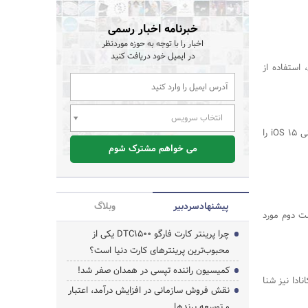
خبرنامه اخبار رسمی
اخبار را با توجه به حوزه موردنظر
در ایمیل خود دریافت کنید
 استفاده از
انتخاب سرویس
می‌دانیم که اپل در ژوئن سال ۲۰۲۱ آخرین نسخه از سیستم‌عامل iOS خود یعنی iOS 15 را
می خواهم مشترک شوم
پیشنهاد‌سردبیر
وبلاگ
ست دوم مورد
چرا پرینتر کارت فارگو DTC1500 یکی از
محبوب‌ترین پرینترهای کارت دنیا است؟
کمیسیون راننده تپسی در همدان صفر شد!
ولتیپِل کانادا که در ایران با نام ویزای ۵ ساله کانادا نیز شنا
نقش فروش سازمانی در افزایش درآمد، اعتبار
و توسعه برندها