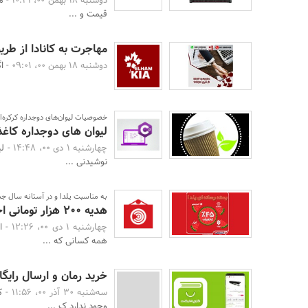
دوشنبه 18 بهمن 00، 10:41 -
م
قیمت و ...
مهاجرت به کانادا از طریق ک
دوشنبه 18 بهمن 00، 09:01 -
ا
خصوصیات لیوان‌های دوجداره کرکره‌ا
لیوان های دوجداره کاغ
چهارشنبه 1 دی 00، 14:48 -
لی
نوشیدنی ...
به مناسبت یلدا و در آستانه سال جد
هدیه 200 هزار تومانی اخبار رسمی و بسته شگفت‌انگیز ارزان برای همه
چهارشنبه 1 دی 00، 12:26 -
ا
همه کسانی که ...
خرید رمان و ارسال رایگ
سه‌شنبه 30 آذر 00، 11:56 -
ک
وجود ندارد ک ...