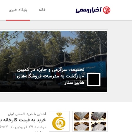
اخبار
خانه
پایگاه خبری
رسمی
-
اخبار
اخبار
ویژه
تایید
شده
شرکت‌ها،
تخفیف، سرگرمی و جایزه در کمپین
«بازگشت به مدرسه» فروشگاه‌های
سازمان‌ها
هایپراستار
و
روابط
عمومی‌ها
آشنایی با خرید اقساطی فرش
خرید به قیمت کارخانه 
دوشنبه 29 فروردین 01، 16:53 -