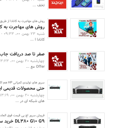
تخف ...
روش های مهاجرت به کانادا از طریق سر
روش های مهاجرت به کانادا
شنبه 23 بهمن 00، 09:33 -
کانادا ا ...
صفر تا صد دریافت جاب آ
چهارشنبه 20 بهمن 00، 13:23 -
Offer مع ...
سرور های تولیدی کمپانی HP هم اکنون بخش اعظمی از دیتای دنیای ارتباطات و وب را پر
حتی محصولات قدیمی ای
چهارشنبه 20 بهمن 00، 13:19 -
های شبکه ای در ...
فروش سرور اچ پی قیمت فوق العاده
DL380 G10 G9 خرید سرور