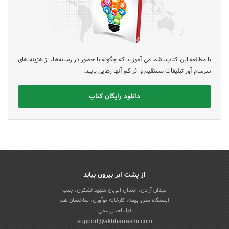
با مطالعه این کتاب، شما می آموزید که چگونه با حضور در رسانه‌ها، از هزینه های
سرسام آور تبلیغات مستقیم و اثر کم آنها رهایی یابید.
دانلود رایگان کتاب
از پشت ابر بیرون بیاید
میدان آزادی، ابتدای اتوبان شهید لشکری، جنب
ایستگاه مترو بیمه، کارخانه نوآوری، ساختمان هم
آوا، اخباررسمی
support@akhbarrasmi.com