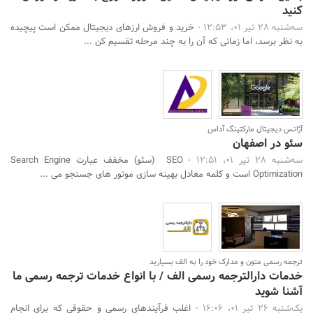
کنید
سه‌شنبه 28 تیر 01، 12:53 -
خرید و فروش ارزهای دیجیتال ممکن است پیچیده
به نظر برسد، اما زمانی که آن را به چند مرحله تقسیم کن ...
آژانس دیجیتال مارکتینگ آداس
سئو در اصفهان
سه‌شنبه 28 تیر 01، 12:51 -
SEO (سئو) مخفف عبارت Search Engine
Optimization است و کلمه معادل بهینه سازی موتور های جستجو می ...
ترجمه رسمی متون و مدارک خود را به الف بسپارید
خدمات دارالترجمه رسمی الف / با انواع خدمات ترجمه رسمی ما
آشنا شوید
یک‌شنبه 26 تیر 01، 16:06 -
اغلب فرآیندهای رسمی و حقوقی که برای انجام