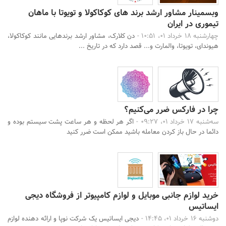
وبسمینار مشاور ارشد برند های کوکاکولا و تویوتا با ماهان
تیموری در ایران
چهارشنبه 18 خرداد 01، 10:51 -
دن کلارک، مشاور ارشد برندهایی مانند کوکاکولا،
هیوندای، تویوتا، والمارت و... قصد دارد که در تاریخ ...
چرا در فارکس ضرر می‌کنیم؟
سه‌شنبه 17 خرداد 01، 09:27 -
اگر هر لحظه و هر ساعت پشت سیستم بوده و
دائما در حال باز کردن معامله باشید ممکن است ضرر کنید
خرید لوازم جانبی موبایل و لوازم کامپیوتر از فروشگاه دیجی
ایساتیس
دوشنبه 16 خرداد 01، 14:45 -
دیجی ایساتیس یک شرکت نوپا و ارائه دهنده لوازم