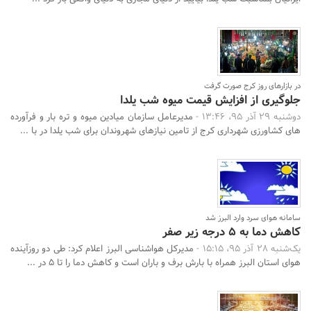
در بازارهای روز کرج صورت گرفت
جلوگیری از افزایش قیمت میوه شب یلدا
دوشنبه 29 آذر 95، 13:46 -
مدیرعامل سازمان میادین میوه و تره بار و فرآورده
های کشاورزی شهرداری کرج از تامین نیازهای شهروندان برای شب یلدا در با ...
سامانه هوای سرد وارد البرز شد
کاهش دما به 5 درجه زیر صفر
یک‌شنبه 28 آذر 95، 15:15 -
مدیرکل هواشناسی البرز اعلام کرد: طی دو روزآینده
هوای استان البرز همراه با بارش برف و باران است و کاهش دما را تا 5 در ...