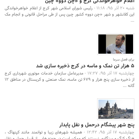
اعلام خواهرخواندگی کرج و «چن دوو» چین
شنبه 20 آذر 95، 11:18 -
رئیس شورای اسلامی شهر کرج از اعلام خواهرخواندگی
این کلانشهر و شهر «چن دوو» کشور چین پس از طی مراحل قانونی و انجام مک
...
برای فصل سرما
5 هزار تن نمک و ماسه در کرج ذخیره سازی شد
چهارشنبه 17 آذر 95، 17:27 -
مدیرعامل سازمان خدمات موتوری شهرداری کرج
از ذخیره سازی پنج هزار و 679 تن ماسه، نمک صنعتی و کریستال در مناطق 12
گانه ...
پنج شهر پیشگام درحمل و نقل پایدار
چهارشنبه 17 آذر 95، 12:42 -
همیشه شهرهای زیبا و توانمند مانند کپنهاگ ،
هنگ کنگ و سنگاپور نیستند که ممکن است در حوزه هایی از قبیل حمل و نقل