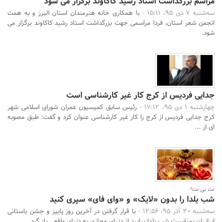
مراسم بزرگداشت استاد رشید کاکاوند برگزار می شود
سه‌شنبه 7 دی 95، 15:11 -
با همکاری خانه هنرمندان استان البرز و به همت
انجمن شعر استان، فردا مراسمی جهت بزرگداشت استاد رشید کاکاوند برگزار می
شود.
جدایی فردیس از کرج کار غیر کارشناسی است
چهارشنبه 1 دی 95، 17:12 -
رئیس سابق کمیسیون عمران شورای اسلامی شهر
کرج جدایی فردیس از کرج را کار غیر کارشناسی عنوان کرد و گفت: طبق مصوبه
ای از ...
نت بی نت!
شب یلدا را بدون «لایک» و «وای فای» سپری کنید
سه‌شنبه 30 آذر 95، 12:56 -
با قرار گرفتن در آخرین روز پاییز و جشن باستانی
ایرانیان بمناسبت شب یلدا بیایید از دنیای مجازی به دنیای واقعی باز گرد ...