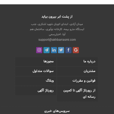
از پشت ابر بیرون بیاید
میدان آزادی، ابتدای اتوبان شهید لشکری، جنب
ایستگاه مترو بیمه، کارخانه نوآوری، ساختمان هم
آوا، اخباررسمی
support@akhbarrasmi.com
درباره ما
مجوزها
مشتریان
سوالات متداول
قوانین و مقررات
وبلاگ
از رپورتاژ آگهی تا کمپین
رپورتاژ آگهی
رسانه ای
سرویس‌های خبری