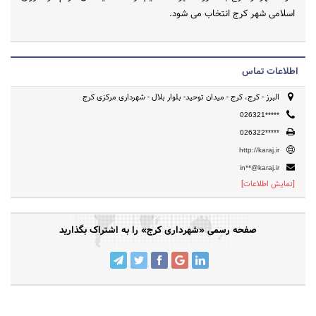
اسلامی شهر کرج انتخاب می شود.
اطلاعات تماس
البرز - کرج، کرج - میدان توحید- بلوار بلال - شهرداری مرکزی کرج
026321*****
026322*****
http://karaj.ir
in**@karaj.ir
[نمایش اطلاعات]
صفحه رسمی «شهرداری کرج» را به اشتراک بگذارید