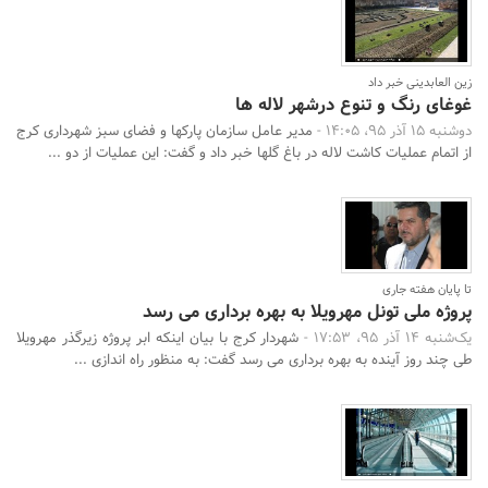
زین العابدینی خبر داد
غوغای رنگ و تنوع درشهر لاله ها
دوشنبه 15 آذر 95، 14:05 -
مدیر عامل سازمان پارکها و فضای سبز شهرداری کرج
از اتمام عملیات کاشت لاله در باغ گلها خبر داد و گفت: این عملیات از دو ...
تا پایان هفته جاری
پروژه ملی تونل مهرویلا به بهره برداری می رسد
یک‌شنبه 14 آذر 95، 17:53 -
شهردار کرج با بیان اینکه ابر پروژه زیرگذر مهرویلا
طی چند روز آینده به بهره برداری می رسد گفت: به منظور راه اندازی ...