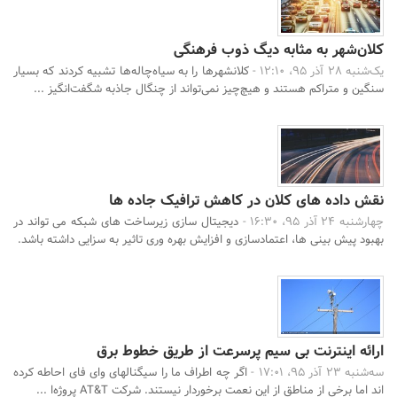
کلان‌شهر به مثابه دیگ ذوب فرهنگی
یک‌شنبه 28 آذر 95، 12:10 -
کلانشهرها را به سیاه‌چاله‌ها تشبیه کردند که بسیار
سنگین و متراکم هستند و هیچ‌چیز نمی‌تواند از چنگال جاذبه شگفت‌انگیز ...
نقش داده های کلان در کاهش ترافیک جاده ها
چهارشنبه 24 آذر 95، 16:30 -
دیجیتال سازی زیرساخت های شبکه می تواند در
بهبود پیش بینی ها، اعتمادسازی و افزایش بهره وری تاثیر به سزایی داشته باشد.
ارائه اینترنت بی سیم پرسرعت از طریق خطوط برق
سه‌شنبه 23 آذر 95، 17:01 -
اگر چه اطراف ما را سیگنالهای وای فای احاطه کرده
اند اما برخی از مناطق از این نعمت برخوردار نیستند. شرکت AT&T پروژه‌ا ...