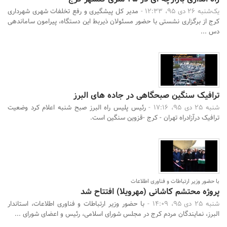
یک‌شنبه 26 دی 95، 12:33 -
مدیر کل پیشگیری و رفع تخلفات شهری شهرداری
کرج از برگزاری نشستی با حضور مسئولان ذیربط این دستگاه، پیرامون ساماندهی
دس ...
ترافیک سنگین صبحگاهی در جاده های البرز
شنبه 25 دی 95، 17:16 -
رئیس پلیس راه البرز صبح شنبه اعلام کرد وضعیت
ترافیک درآزادراه تهران - کرج -قزوین سنگین است.
با حضور وزیر ارتباطات و فناوری اطلاعات
پروژه محتشم کاشانی (مهرویلا) افتتاح شد
شنبه 25 دی 95، 14:09 -
با حضور وزیر ارتباطات و فناوری اطلاعات، استاندار
البرز، نمایندگان مردم کرج در مجلس شورای اسلامی، رئیس و اعضای شورای ...