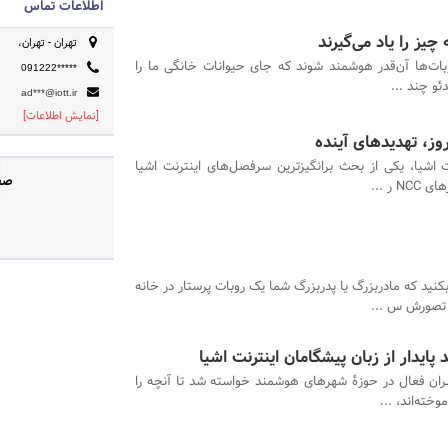
اطلاعات تماس
یز را یاد می‌گیرند
تهران - تهران،
بات‌ها آن‌قدر هوشمند شوند که جای حیوانات خانگی ما را
091222*****
ئو چند ...
ad***@iott.ir
[نمایش اطلاعات]
وز، تهدیدهای آینده
ت اشیا، یکی از بحث برانگیزترین سرفصل‌های اینترنت اشیا
صفحه 
ر ...
نید که مادربزرگ یا پدربزرگ شما یک روبات پرستار در خانه
 تصورش س ...
یدار از زبان پیشگامان اینترنت اشیا
ران فعال در حوزۀ شهرهای هوشمند خواسته شد تا آنچه را
خته‌اند، ...