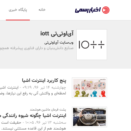
اخبار
خانه
پایگاه خبری
رسمی
-
آی‌اوتی‌تی iott
اخبار
وب‌سایت آی‌اوتی‌تی
تایید
صنایع دانش‌بنیان و دارای فناوری پیشرفته همچون
شده
شرکت‌ها،
سازمان‌ها
پنج کاربرد اینترنت اشیا
چهارشنبه 14 تیر 96، 09:19 -
اینترنت اشیا
و
لحظه‌ای و واکنش آنی به رفع این نیازها، وض
روابط
عمومی‌ها
پشت فرمان ماشین‌ هوشمند
اینترنت اشیا چگونه شیوه رانندگی ما
سه‌شنبه 13 تیر 96، 10:05 -
حقیقت است که
هوشمند هم از این قاعده مستثنی نیستند. ام