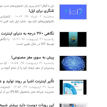
اپل یا گوگل؟ کدام پیروز بازار تکنولوژی‌های جدید خو
تلنگری برای اپل!
سه‌شنبه 2 خرداد 96، 10:04 -
تکنولوژی‌های تازه بود. شاید اپل باید کمی
نگاهی ۳۶۰ درجه به دنیای اینترنت اشیا
یک‌شنبه 31 اردیبهشت 96، 18:41 -
با نگاهی
توسط IOT در حال تغییر است.
پیش به سوی مغز مصنوعی!
یک‌شنبه 31 اردیبهشت 96، 08:57 -
آیا س
پشتیبان از مغز ایجاد کرد یا از تمام آنچه در
تأثیر اینترنت اشیا بر روند تولید 
شنبه 30 اردیبهشت 96، 12:56 -
مدیریت چرخه عمر محصول (PLM) نیز از این قاعده مستثنا نیست ...
این روبات دوست دارد بیشتر شبیه 