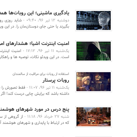
یادگیری ماشینی؛ این روبات‌ها همه چ
دوشنبه 12 تیر 96، 09:40 -
شاید روزی رو
بگیرند یا حتی جای دوستان‌مان را. در این وید
امنیت اینترنت اشیا؛ هشدارهای امر
یک‌شنبه 11 تیر 96، 17:12 -
امنیت اینترن
است. در این ویدئو نکات، توصیه ها و راهکارهای NCC 
استفاده از روبات‌ برای مراقبت از سالمندان
روبات پرستار
یک‌شنبه 11 تیر 96، 11:07 -
فقط تصورش را بک
داشته باشد که برایش چایی درست کند! اگر
پنج درس در مورد شهرهای هوشمند پا
شنبه 27 خرداد 96، 11:18 -
از گروهی از س
که در ارتباط با پایداری و شهرهای هوشمند آمو