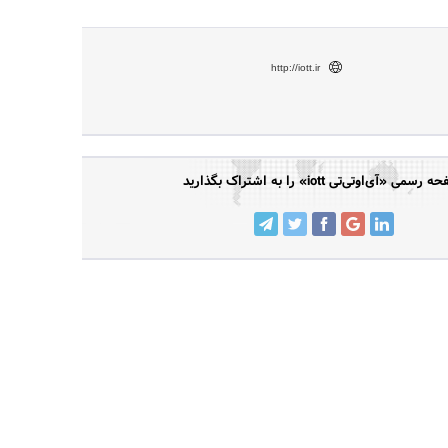
http://iott.ir
رسمی «آی‌اوتی‌تی iott» را به اشتراک بگذارید