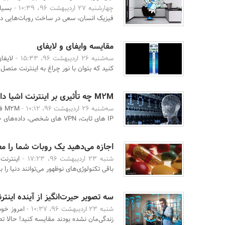
چهارشنبه 27 اردیبهشت 96، 10:39 -
بسیا
فیزیک انسان، سعی در ساخت روبات‌هایی دارن
مقایسه وایفای و لایفای
سه‌شنبه 26 اردیبهشت 96، 15:33 -
لایفا
کنید که بتوان با نور چراغ به اینترنت متصل ش
M2M چه تأثیری بر اینترنت اشیا دارد؟
سه‌شنبه 26 اردیبهشت 96، 10:12 -
2M
IP های ثابت، VPN های شخصی، داده‌های جمع‌آوری‌شده و پلتف ...
اجازه می‌دهید یک روبات شما را مع
شنبه 23 اردیبهشت 96، 17:23 -
اینترنت
باقی تکنولوژی‌های نوظهور می‌توانند دنیا را ب
سه تصویر حیرت‌انگیز از آینده اینتر
شنبه 23 اردیبهشت 96، 10:37 -
امروز خود
زندگی‌مان نشده بودند مقایسه کنید! حالا تص