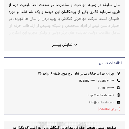
سال سابقه در زمینه مهاجرت و مخصوصا در صنعت اخذ تابعیت دوم از
طریق سرمایه گذاری یکی از پیشگامان این عرصه و یک نام آشنا و مورد
اطمینان است. شرکت مهاجرتی کنکاش با بهره بردن از سال ها تجربه، در
اختیار داشتن تیمی از افراد متخصص و شبکه وسیعی از ارتباطات حرفه ای
شامل مقامات دولت، نماینده های برتر دولتی و وکلای مجرب این امکان را
دارد که متقاضیان اخذ تابعیت دوم از طریق سرمایه گذاری را با روش های
نمایش بیشتر
کاملا امن و قانونی همراهی کند و تجربه دلپذیری را برای آن ها در این امر
خطیر فراهم آورد.
اطلاعات تماس
تهران - تهران، خیابان عباس آباد، برج موج، طبقه 6، واحد 26
-
021887*****
021887*****
021887*****
http://cankash.com/
in**@cankash.com
[نمایش اطلاعات]
صفحه رسمی «دفتر حقوقی مهاجرتی کنکاش» را به اشتراک بگذارید