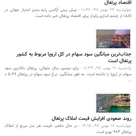
اقتصاد پرتغال
چهارشنبه 24 بهمن 97، 10:46 -
پیش بینی آژانس رتبه بندی اعتبار جهانی در
کانادا از چشم اندازی پایدار برای اقتصاد پرتغال خبر داده است.
جذاب‌ترین میانگین سود سهام در کل اروپا مربوط به کشور
پرتغال است
یک‌شنبه 21 بهمن 97، 11:39 -
برای دومین سال متوالی، پرتغال بالاترین سود
سهام در اروپا را داشته است. به طور میانگین، نرخ سود سهام در پرتغال 5.36 د
...
روند صعودی افزایش قیمت املاک پرتغال
چهارشنبه 17 بهمن 97، 14:15 -
در حال حاضر، قیمت هر متر مربع از املاک
پرتغال 984 یورو است.