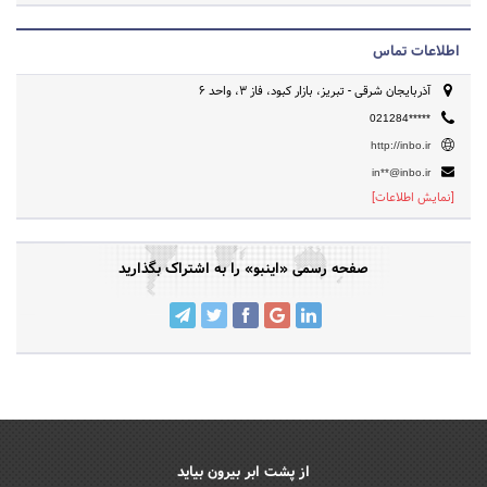
صورت واقعی و فیک، خرید لایک، تبلیغات در اینستاگرام، استخدام ادمین
پیج و بازگردانی پیج هک شده فعالیت می کند. همچنین ما آماده ایم تا در
اطلاعات تماس
این زمینه همکاران جدیدی را به مجموعه ی خود اضافه کنیم و توانایی خود
آذربایجان شرقی - تبریز، بازار کبود، فاز 3، واحد 6
را نیز روز به روز افزایش دهیم. برای کسب اطلاعات بیشتر می توانید به
سایت inbo.ir مراجعه نمایید.
021284*****
http://inbo.ir
in**@inbo.ir
[نمایش اطلاعات]
صفحه رسمی «اینبو» را به اشتراک بگذارید
از پشت ابر بیرون بیاید