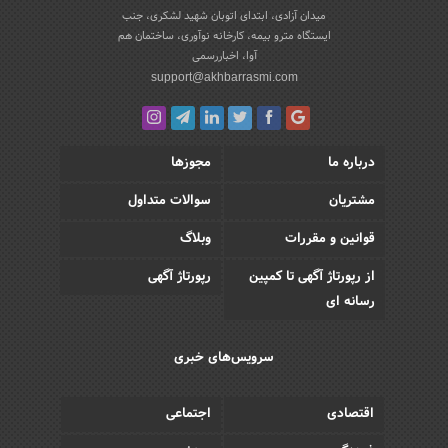
میدان آزادی، ابتدای اتوبان شهید لشکری، جنب
ایستگاه مترو بیمه، کارخانه نوآوری، ساختمان هم
آوا، اخباررسمی
support@akhbarrasmi.com
درباره ما
مجوزها
مشتریان
سوالات متداول
قوانین و مقررات
وبلاگ
از رپورتاژ آگهی تا کمپین
رپورتاژ آگهی
رسانه ای
سرویس‌های خبری
اقتصادی
اجتماعی